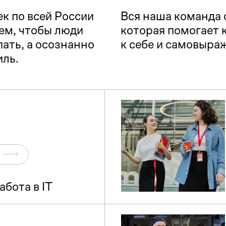
к по всей России 
Вся наша команда 
ем, чтобы люди 
которая помогает к
ать, а осознанно 
к себе и самовыра
иль.
Перейти
абота в IT