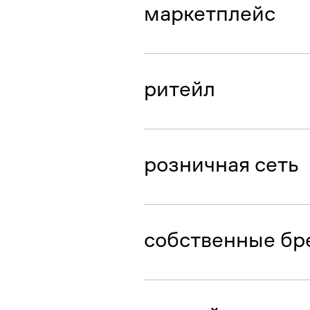
маркетплейс
даем селлерам возможность 
ритейл
закупаем и продаем фешен и
розничная сеть
продаем трендовую спортивн
собственные бр
создаем и развиваем бренд
Mademan, обуви Founds, мин