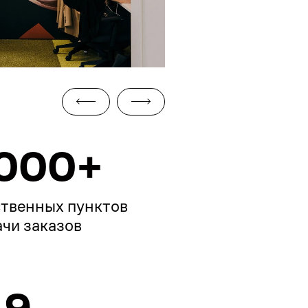
Предыдущий слайд
Следующий слайд
000+
твенных пунктов

чи заказов