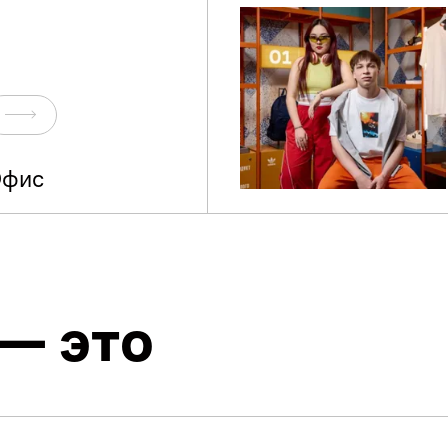
Перейти
фис
— это