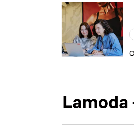
О
Lamoda 