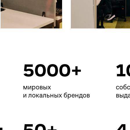
+
5000+ 
1
мировых

собс
и локальных брендов
выда