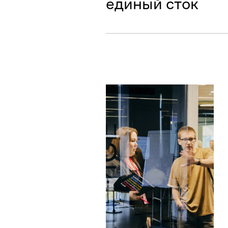
единый сток
помогаем селлерам продават