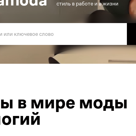
стиль в работе и в жизни
ы в мире моды 

логий