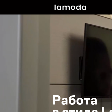
Работа

в стиле 