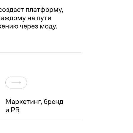
создает платформу, 
аждому на пути 
жению через моду.
Перейти
Маркетинг, бренд
и PR