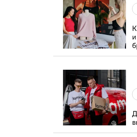
К
и
б
Д
в