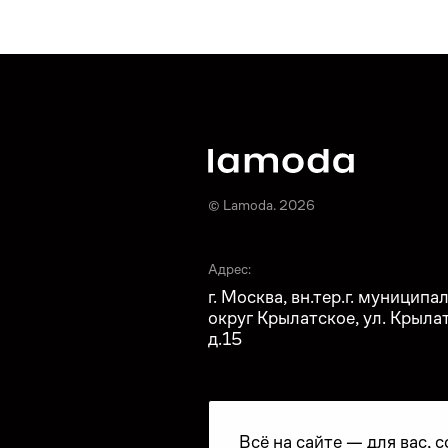
© Lamoda. 2026
Адрес:
г. Москва, вн.тер.г. муницип
округ Крылатское, ул. Крыла
д.15
Всё на сайте — для вас, 