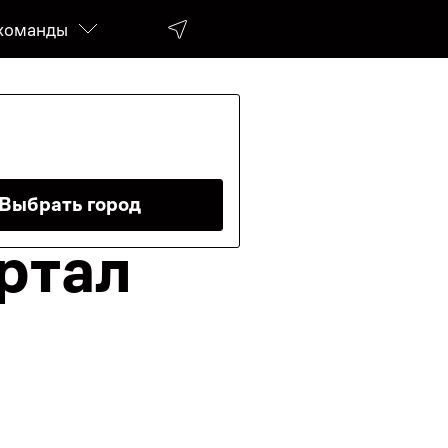
команды
ра
Выбрать город
ртал