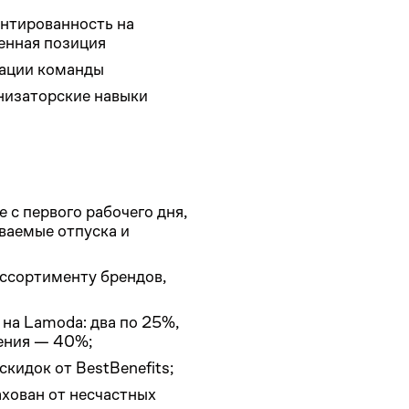
ентированность на
ненная позиция
вации команды
низаторские навыки
с первого рабочего дня,
иваемые отпуска и
ассортименту брендов,
на Lamoda: два по 25%,
дения — 40%;
кидок от BestBenefits;
хован от несчастных