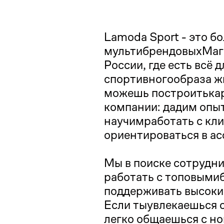
Lamoda Sport - это б
мультибрендовыхМага
России, где есть всё д
спортивногообраза ж
можешь построитькар
компании: дадим опыт
научимработать с кли
ориентироваться в а
Мы в поиске сотрудни
работать с топовыми
поддерживать высокий
Если тыувлекаешься 
легко общаешься с н