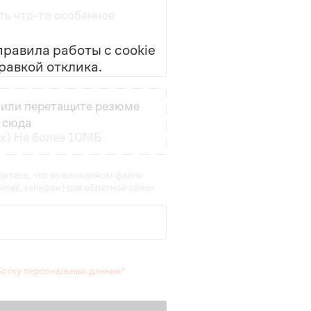
ть что-то особенное
равила работы с cookie
равкой отклика.
или перетащите резюме
сюда
cx) Не более 10МБ
итесь, что во вложенном файле
mail, телефон) для обратной связи
ботку персональных данных