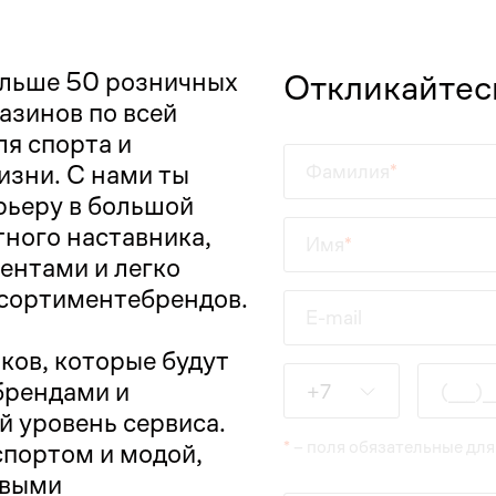
ольше 50 розничных
Откликайтес
зинов по всей
ля спорта и
изни. С нами ты
Фамилия
ьеру в большой
ного наставника,
Имя
ентами и легко
ссортиментебрендов.
E-mail
ков, которые будут
Введите данные
брендами и
+7
 уровень сервиса.
*
– поля обязательные для
спортом и модой,
овыми