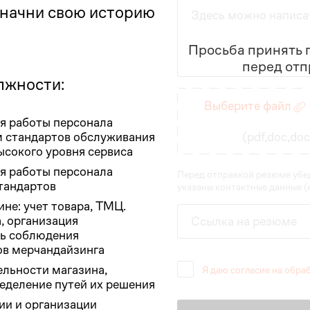
 начни свою историю
Здесь можно написа
Просьба принять п
перед отп
лжности:
Введите данные
Выберите файл
я работы персонала
м стандартов обслуживания
(pdf,doc,do
ысокого уровня сервиса
я работы персонала
Перед отправкой резюме убед
тандартов
указаны контактные данные (e
ине: учет товара, ТМЦ.
, организация
Ссылка на резюме
ль соблюдения
ов мерчандайзинга
ельности магазина,
Я даю согласие на обра
еделение путей их решения
ии и организации