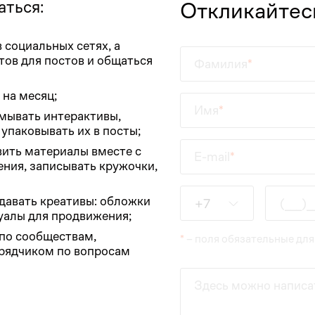
аться:
Откликайтес
 социальных сетях, а
тов для постов и общаться
Фамилия
 на месяц;
Имя
умывать интерактивы,
упаковывать их в посты;
вить материалы вместе с
E-mail
ения, записывать кружочки,
Введите данные
давать креативы: обложки
+7
зуалы для продвижения;
по сообществам,
*
– поля обязательные для
дрядчиком по вопросам
Здесь можно написа