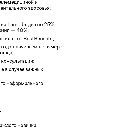
телемедициной и
ентального здоровья;
на Lamoda: два по 25%,
дения — 40%;
кидок от BestBenefits;
 год оплачиваем в размере
клада;
 консультации;
е в случае важных
ого неформального
:
аждого новичка;