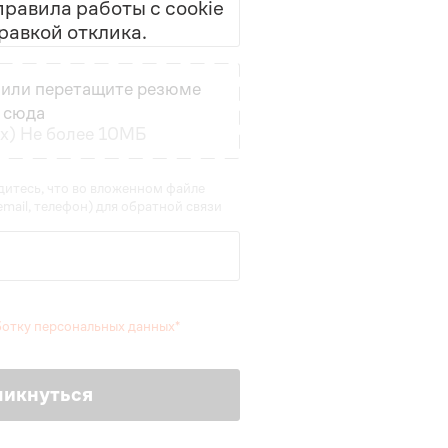
равила работы с cookie
равкой отклика.
или перетащите резюме
сюда
cx) Не более 10МБ
итесь, что во вложенном файле
mail, телефон) для обратной связи
ботку персональных данных
ликнуться