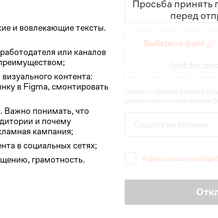
Просьба принять п
перед отп
кие и вовлекающие тексты.
Введите данные
Выберите файл
работодателя или каналов
т преимуществом;
(pdf,doc,do
 визуального контента:
нку в Figma, смонтировать
Перед отправкой резюме убед
указаны контактные данные (e
. Важно понимать, что
удитории и почему
Ссылка на резюме
кламная кампания;
нта в социальных сетях;
бщению, грамотность.
Я даю согласие на обра
Отк