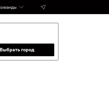
команды
лок HR)
Выбрать город