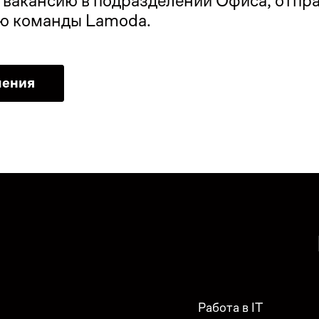
вакансию в подразделении Офиса, отправ
ью команды Lamoda.
ления
Работа в IT