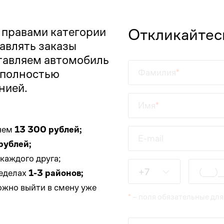
 правами категории
Откликайтес
тавлять заказы
тавляем автомобиль
 полностью
Фамилия
нией.
Имя
днем
13 300 рублей;
E-mail
рублей;
 каждого друга;
Введите данные
+7
ределах
1-3 районов;
жно выйти в смену уже
*
– поля обязательные для