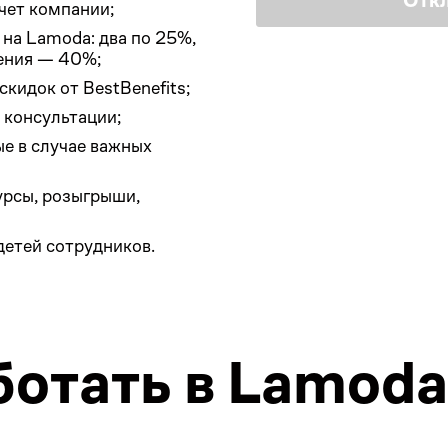
Отк
чет компании;
на Lamoda: два по 25%,
дения — 40%;
кидок от BestBenefits;
 консультации;
е в случае важных
урсы, розыгрыши,
детей сотрудников.
ботать в Lamoda