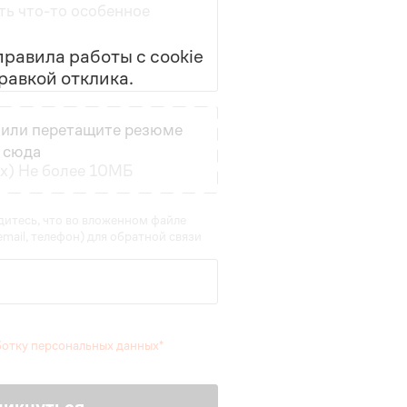
ть что-то особенное
равила работы с cookie
равкой отклика.
или перетащите резюме
сюда
cx) Не более 10МБ
итесь, что во вложенном файле
mail, телефон) для обратной связи
ботку персональных данных