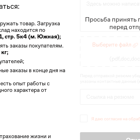
Здесь можно написа
аться:
Просьба принять п
ружать товар. Загрузка
перед отп
лад находится по
1, стр. 5к4 (м. Южная);
Введите данные
Выберите файл
ять заказы покупателям.
 кг;
(pdf,doc,do
упателей;
ые заказы в конце дня на
Перед отправкой резюме убед
указаны контактные данные (e
 есть опыт работы с
ного характера от
Ссылка на резюме
Я даю согласие на обра
трахование жизни и