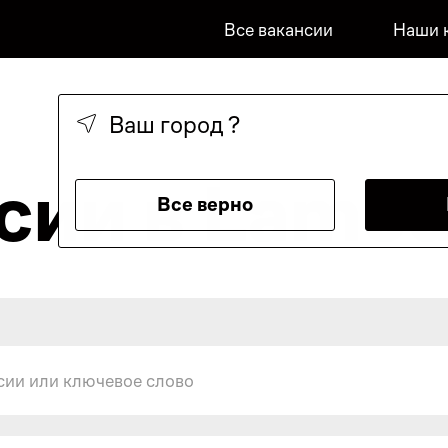
Все вакансии
Наши 
Ваш город
?
сии в Lamo
Все верно