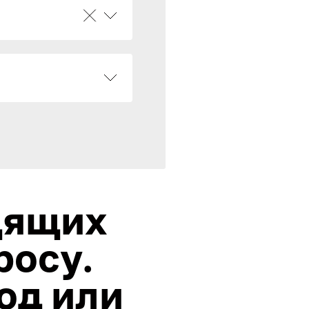
дящих
росу.
од или