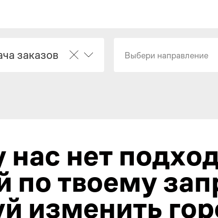
ача заказов
Выбери направление
у нас нет подхо
й по твоему зап
й изменить гор