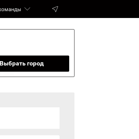
команды
da
Выбрать город