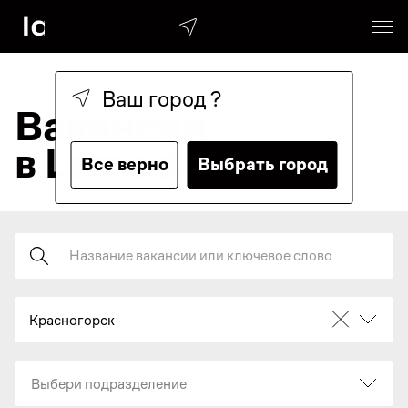
Ваш город
?
Вакансии
в Lamoda
Все верно
Выбрать город
Поиск
Красногорск
Выбери подразделение