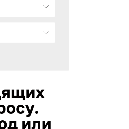
дящих
росу.
од или