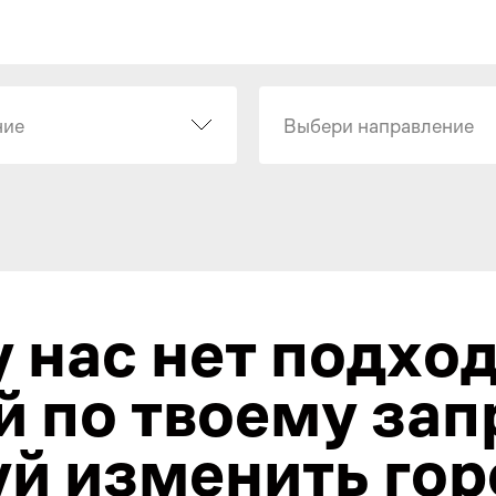
ние
Выбери направление
у нас нет подхо
й по твоему зап
й изменить гор