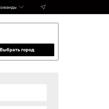
команды
da
Выбрать город