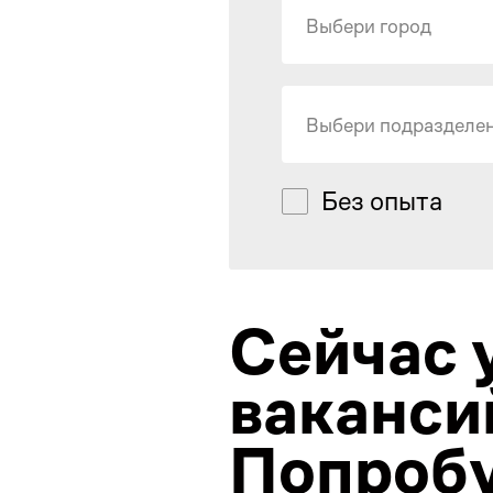
Выбери город
Выбери подразделе
Без опыта
Сейчас 
ваканси
Попробу