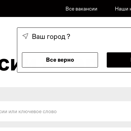
Все вакансии
Наши 
Ваш город
?
сии в Lamo
Все верно