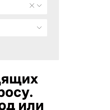
дящих
росу.
од или