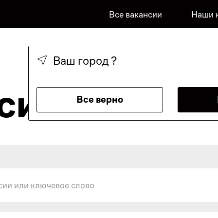
Все вакансии
Наши 
Ваш город
?
сии в Lamo
Все верно