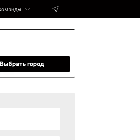
команды
da
Выбрать город