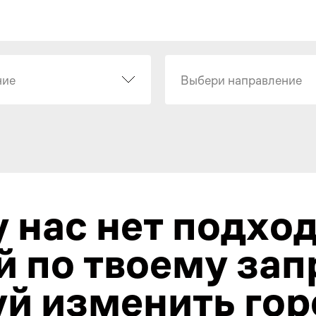
ние
Выбери направление
у нас нет подхо
й по твоему зап
й изменить гор