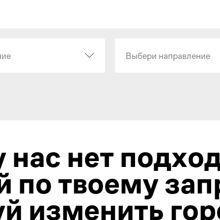
ние
Выбери направление
у нас нет подхо
й по твоему зап
й изменить гор