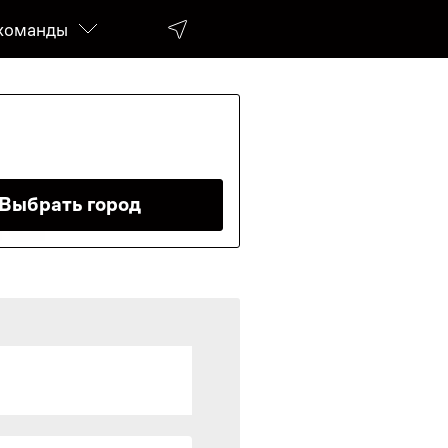
команды
da
Выбрать город