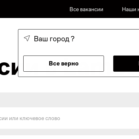
Все вакансии
Наши 
Ваш город
?
сии в Lamo
Все верно