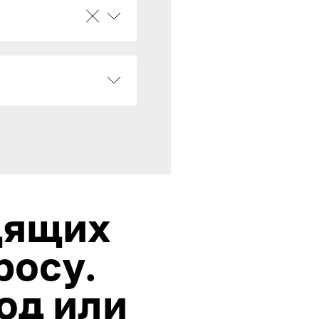
дящих
росу.
од или