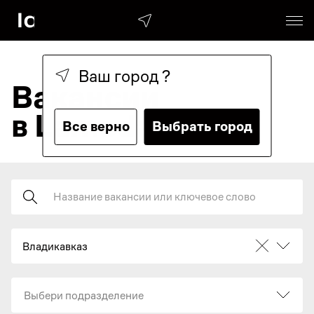
Ваш город
?
Вакансии
в Lamoda
Все верно
Выбрать город
Поиск
Владикавказ
Выбери подразделение