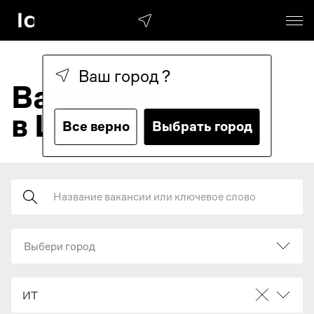
Ваш город
?
Вакансии
в Lamoda
Все верно
Выбрать город
Поиск
Выбери город
ИТ