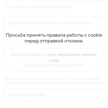
*
– поля обязательные для заполнения
Здесь можно написать что-то особенное
Просьба принять правила работы с cookie
перед отправкой отклика.
Введите данные
Выберите файл
или перетащите резюме
сюда
(pdf,doc,docx) Не более 10МБ
Перед отправкой резюме убедитесь, что во вложенном файле
указаны контактные данные (email, телефон) для обратной связи
Ссылка на резюме