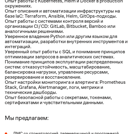
Опыт работы с Kubernetes, Helm и Docker в production
окружениях.
Опыт описания и автоматизации инфраструктуры на
базе IaC: Terraform, Ansible, Helm, GitOps-подходы.
Опыт работы с системами контроля версий и
организации CI/CD: GitLab, Bitbucket, Bamboo или
аналогичными решениями.
Уверенное владение Python или другим языком для
автоматизации, разработки внутренних инструментов и
интеграций.
Уверенный опыт работы с SQL и понимание принципов
оптимизации запросов в аналитических системах.
Понимание принципов эксплуатации распределенных
систем: отказоустойчивость, масштабирование,
балансировка нагрузки, управление ресурсами,
резервирование и восстановление.
Опыт настройки мониторинга и алертинга: Prometheus
Stack, Grafana, Alertmanager, логи, метрики и
технические дашборды.
Опыт безопасной работы с секретами, токенами,
сертификатами и чувствительными данными.
Мы предлагаем:
ДМС со стоматологией, телемедициной и программой