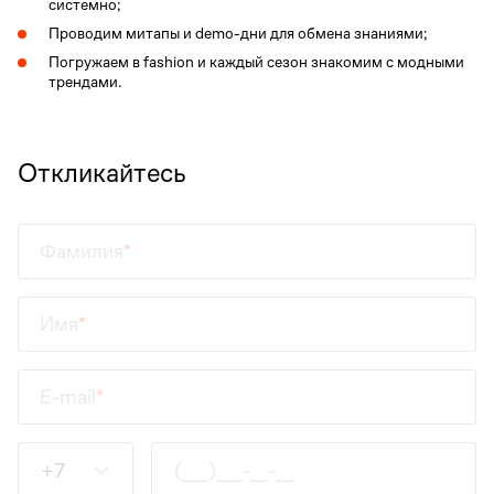
системно;
Проводим митапы и demo-дни для обмена знаниями;
Погружаем в fashion и каждый сезон знакомим с модными
трендами.
Откликайтесь
Фамилия
Имя
E-mail
Введите данные
+7